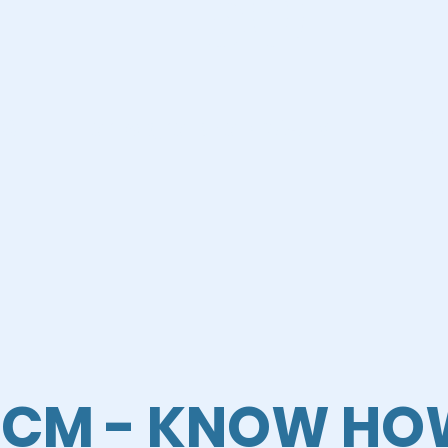
+50
NG
erfolgreiche PROJEKTE
zu
SCM - KNOW HO