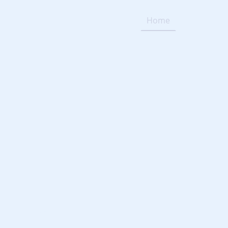
Home
Impressu
n for